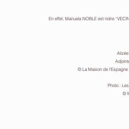
En effet, Manuela NOBLE est notre ‘‘VECINA’
Alizé
Adjoin
© La Maison de l’Espagne
Photo : L
© 