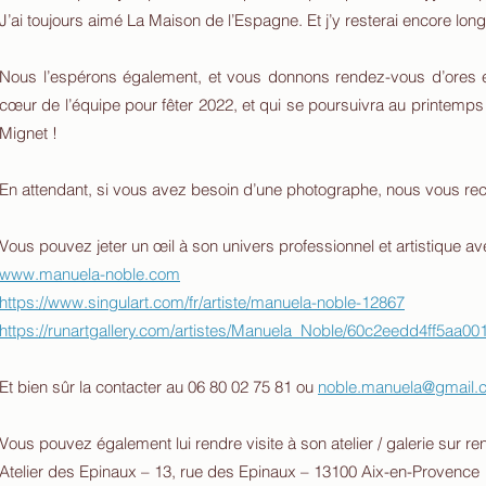
J’ai toujours aimé La Maison de l’Espagne. Et j’y resterai encore lon
Nous l’espérons également, et vous donnons rendez-vous d’ores et
cœur de l’équipe pour fêter 2022, et qui se poursuivra au printemps
Mignet !
En attendant, si vous avez besoin d’une photographe, nous vous 
Vous pouvez jeter un œil à son univers professionnel et artistique ave
www.manuela-noble.com
https://www.singulart.com/fr/artiste/manuela-noble-12867
https://runartgallery.com/artistes/Manuela_Noble/60c2eedd4ff5aa0
Et bien sûr la contacter au 06 80 02 75 81 ou
noble.manuela@gmail.
Vous pouvez également lui rendre visite à son atelier / galerie sur r
Atelier des Epinaux – 13, rue des Epinaux – 13100 Aix-en-Provence