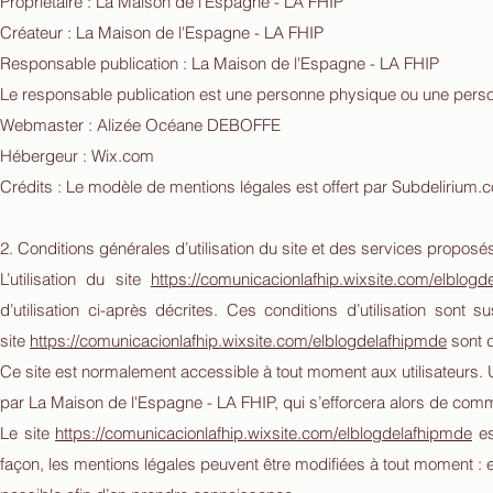
Propriétaire : La Maison de l'Espagne - LA FHIP
Créateur : La Maison de l'Espagne - LA FHIP
Responsable publication : La Maison de l'Espagne - LA FHIP
Le responsable publication est une personne physique ou une pers
Webmaster : Alizée Océane DEBOFFE
Hébergeur : Wix.com
Crédits : Le modèle de mentions légales est offert par Subdelirium
2. Conditions générales d’utilisation du site et des services proposés
L’utilisation du site
https://
comunicacionlafhip.wixsite.com/elblogd
d’utilisation ci-après décrites. Ces conditions d’utilisation sont
site
https://comunicacionlafhip.wixsite.com/elblogdelafhipmde
sont d
Ce site est normalement accessible à tout moment aux utilisateurs. 
par La Maison de l'Espagne - LA FHIP, qui s’efforcera alors de commu
Le site
https://comunicacionlafhip.wixsite.com/elblogdelafhipmde
es
façon, les mentions légales peuvent être modifiées à tout moment : ell